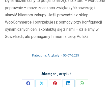
Dynamiczne ceny to potężne narzędzie, które – wdrożone
poprawnie – może znacząco zwiększyć konwersję i
ułatwić klientom zakupy. Jeśli prowadzisz sklep
WooCommerce i potrzebujesz pomocy przy konfiguracji
dynamicznych cen, skontaktuj się z nami – działamy w
Suwałkach, ale pomagamy firmom z całej Polski.
Kategoria:
Artykuły
05-07-2025
Udostępnij artykuł
Share
Share
Share
Share
Share
on
on
on
on
on
Facebook
X
Pinterest
LinkedIn
WhatsApp
Nawigacja