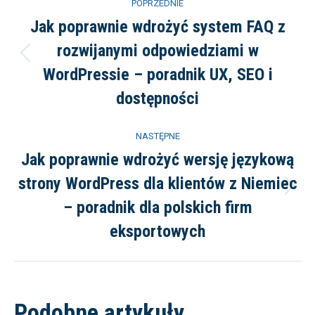
POPRZEDNIE
wpisów
Jak poprawnie wdrożyć system FAQ z
rozwijanymi odpowiedziami w
Poprzedni
WordPressie – poradnik UX, SEO i
wpis:
dostępności
NASTĘPNE
Jak poprawnie wdrożyć wersję językową
strony WordPress dla klientów z Niemiec
Następny
– poradnik dla polskich firm
wpis:
eksportowych
Podobne artykuły