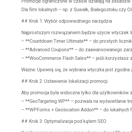
Promocje ograniczone w czasie działają na zasadzie
Dla firm lokalnych – np. z Suwałk, Białegostoku czy O
## Krok 1: Wybór odpowiedniego narzędzia
Najprostszym rozwiązaniem będzie użycie wtyczek Wo
– **Countdown Timer Ultimate** – do prostych liczni
– **Advanced Coupons** – do zaawansowanego zarzą
– **WooCommerce Flash Sales** – jeśli korzystasz
Ważne: Upewnij się, że wybrana wtyczka jest zgodna z
## Krok 2: Ustawienie lokalizacji promocji
Aby promocja była widoczna tylko dla użytkowników z 
– **GeoTargeting WP** – pozwala na wyświetlanie treś
– **WPForms + Geolocation Addon** – do lokalnych f
## Krok 3: Optymalizacja pod kątem SEO