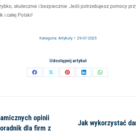
bko, skutecznie i bezpiecznie. Jeśli potrzebujesz pomocy przy
 i całej Polski!
Kategoria:
Artykuły
29-07-2025
Udostępnij artykuł
Share
Share
Share
Share
Share
on
on
on
on
on
Facebook
X
Pinterest
LinkedIn
WhatsApp
amicznych opinii
Jak wykorzystać da
oradnik dla firm z
Następny