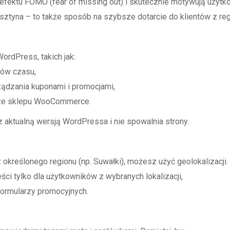
 efektu FOMO (fear of missing out) i skutecznie motywują użyt
lsztyna – to także sposób na szybsze dotarcie do klientów z regio
rdPress, takich jak:
ków czasu,
dzania kuponami i promocjami,
 ze sklepu WooCommerce.
 aktualną wersją WordPressa i nie spowalnia strony.
określonego regionu (np. Suwałki), możesz użyć geolokalizacji.
ci tylko dla użytkowników z wybranych lokalizacji,
ormularzy promocyjnych.