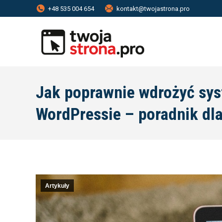
+48 535 004 654
kontakt@twojastrona.pro
Jak poprawnie wdrożyć sys
WordPressie – poradnik dla 
Artykuły