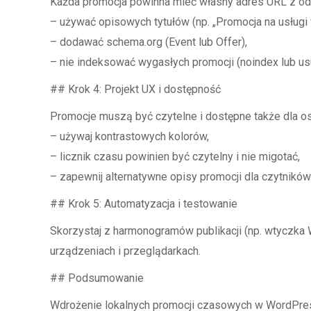
Każda promocja powinna mieć własny adres URL z odp
– używać opisowych tytułów (np. „Promocja na usługi 
– dodawać schema.org (Event lub Offer),
– nie indeksować wygasłych promocji (noindex lub usu
## Krok 4: Projekt UX i dostępność
Promocje muszą być czytelne i dostępne także dla o
– używaj kontrastowych kolorów,
– licznik czasu powinien być czytelny i nie migotać,
– zapewnij alternatywne opisy promocji dla czytników
## Krok 5: Automatyzacja i testowanie
Skorzystaj z harmonogramów publikacji (np. wtyczka W
urządzeniach i przeglądarkach.
## Podsumowanie
Wdrożenie lokalnych promocji czasowych w WordPress