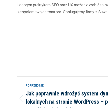
i dobrym praktykom SEO oraz UX możesz zrobić to szy
zespołem twojastrona.pro. Obsługujemy firmy z Suwałk
Nawigacja
POPRZEDNIE
wpisów
Jak poprawnie wdrożyć system dyn
lokalnych na stronie WordPress – p
Poprzedni