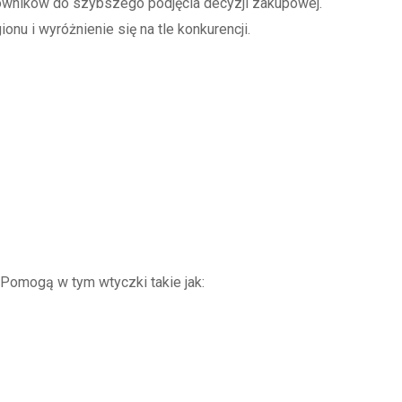
kowników do szybszego podjęcia decyzji zakupowej.
nu i wyróżnienie się na tle konkurencji.
 Pomogą w tym wtyczki takie jak: