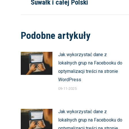
wpis:
Suwałk i całej Polski
Podobne artykuły
Jak wykorzystać dane z
lokalnych grup na Facebooku do
optymalizacji treści na stronie
WordPress
09-11-2025
Jak wykorzystać dane z
lokalnych grup na Facebooku do
optymalizacji treści na stronie