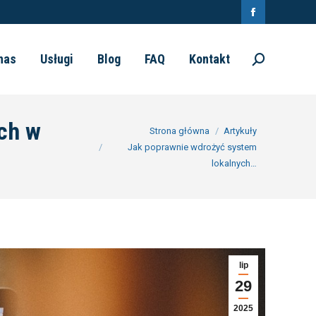
Facebook
otworzy
nas
Usługi
Blog
FAQ
Kontakt
Szukaj:
się
w
nowym
ch w
Jesteś tutaj:
Strona główna
Artykuły
oknie
Jak poprawnie wdrożyć system
lokalnych…
lip
29
2025