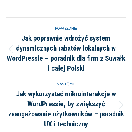
on
on
on
on
on
Facebook
X
Pinterest
LinkedIn
WhatsApp
Nawigacja
POPRZEDNIE
wpisów
Jak poprawnie wdrożyć system
dynamicznych rabatów lokalnych w
Poprzedni
WordPressie – poradnik dla firm z Suwałk
wpis:
i całej Polski
NASTĘPNE
Jak wykorzystać mikrointerakcje w
WordPressie, by zwiększyć
Następny
zaangażowanie użytkowników – poradnik
wpis:
UX i techniczny