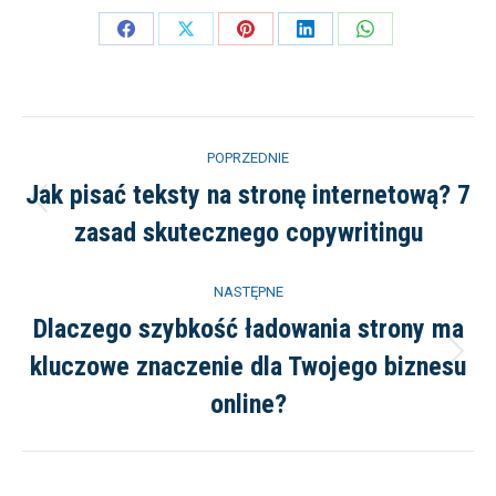
Share
Share
Share
Share
Share
on
on
on
on
on
Facebook
X
Pinterest
LinkedIn
WhatsApp
Nawigacja
POPRZEDNIE
wpisów
Jak pisać teksty na stronę internetową? 7
Poprzedni
zasad skutecznego copywritingu
wpis:
NASTĘPNE
Dlaczego szybkość ładowania strony ma
kluczowe znaczenie dla Twojego biznesu
Następny
wpis:
online?