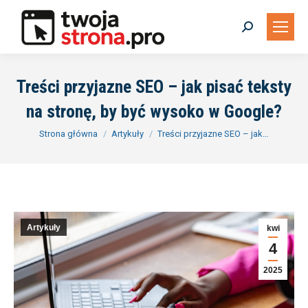
Szukaj:
Treści przyjazne SEO – jak pisać teksty
na stronę, by być wysoko w Google?
Jesteś tutaj:
Strona główna
Artykuły
Treści przyjazne SEO – jak…
Artykuły
kwi
4
2025